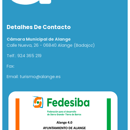
Detalhes De Contacto
Câmara Municipal de Alange
Calle Nueva, 26 - 06840 Alange (Badajoz)
Telf.: 924 365 219
Fax:
Email: turismo@alange.es