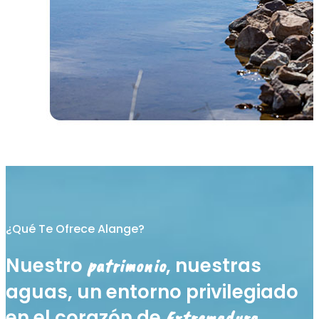
¿Qué Te Ofrece Alange?
Nuestro
, nuestras
patrimonio
aguas, un entorno privilegiado
en el corazón de
Extremadura