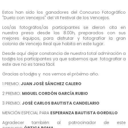
Estos han sido los ganadores del Concurso Fotográfico
"Duelo con Vencejos" del VII Festival de los Vencejos.
Los/as fotográfos/as participantes se dieron cita en
nuestra presa desde las 8.00h, preparados con sus
mejores équipos, para disfrutar y fotografíar la gran
colonia de Vencejo Real que habita en este lugar.
Desde aquí dejar constancia de nuestra total admiración a
tod@s los participantes ya que sabemos que fotografiar a
este ave no es tarea fácil.
Gracias a tod@s y nos vemos el próximo año.
1 PREMIO:
JUAN JOSÉ SÁNCHEZ CALERO
2 PREMIO:
MIGUEL CORDÓN GARCÍA RUBIO
3 PREMIO:
JOSÉ CARLOS BAUTISTA CANDELARIO
MENCIÓN ESPECIAL PARA
ESPERANZA BAUTISTA GORDILLO
Agradecer también al patrocinador de este
concurso:
ÓPTICA ROMA