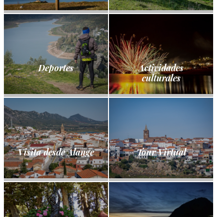
Deportes
Actividades
culturales
Visita desde Alange
Tour Virtual