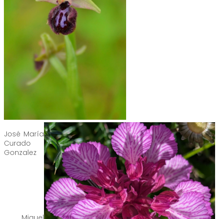
José María
Curado
Gonzalez
Miguel