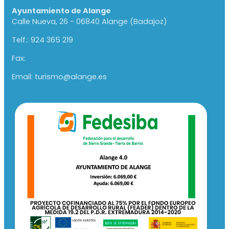
Ayuntamiento de Alange
Calle Nueva, 26 - 06840 Alange (Badajoz)
Telf.: 924 365 219
Fax:
Email: turismo@alange.es