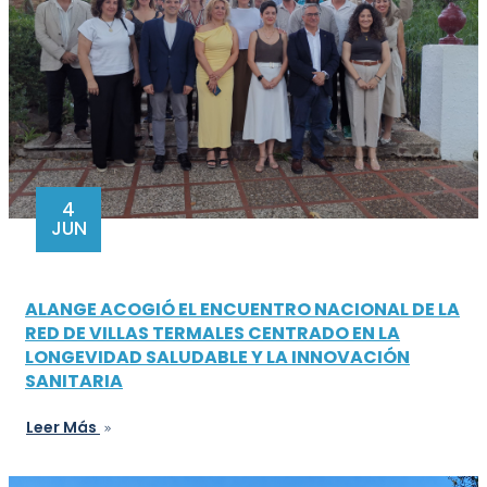
4
JUN
ALANGE ACOGIÓ EL ENCUENTRO NACIONAL DE LA
RED DE VILLAS TERMALES CENTRADO EN LA
LONGEVIDAD SALUDABLE Y LA INNOVACIÓN
SANITARIA
Leer Más