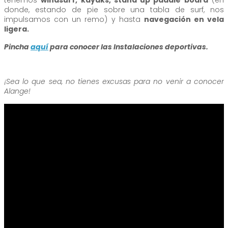
donde, estando de pie sobre una tabla de surf, nos
impulsamos con un remo) y hasta
navegación en vela
ligera.
Pincha
aquí
para conocer las Instalaciones deportivas.
¡Sea lo que sea, no tienes excusas para no venir a conocer
Alange!