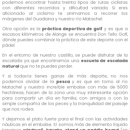
podemos encontrar hasta treinta tipos de rutas ciclistas
con diferentes recorridos y dificultad variada. Si eres
aficionado al ciclismo te animamos a recorrer los
márgenes del Guadiana y nuestro río Matachel.
Otra opción es la
práctica deportiva de golf
y es que a
escasos kilómetros de Alange se encuentra Don Tello Golf,
dónde puedes combinar la práctica de este deporte con el
pádel.
En el entorno de nuestro castillo, se puede disfrutar de la
escalada ya que encontramos una
escuela de escalada
natural
que no te puedes perder.
Y si todavía tienes ganas de más deporte, no nos
podemos olvidar de la
pesca
y es que en torno al río
Matachel y nuestro increíble embalse con más de 5000
hectáreas, hacen de la zona una muy interesante opción
para compartir un día en familia, con amigos o con la
simple compañía de los peces y la tranquilidad del paisaje
que nos rodea.
Y dejamos el plato fuerte para el final con las actividades
náuticas en el embalse. Sí somos más de elemento líquido
tenemos
windsurf, kayaks, stand up paddle board
(en