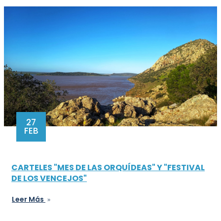
27
FEB
CARTELES "MES DE LAS ORQUÍDEAS" Y "FESTIVAL
DE LOS VENCEJOS"
Leer Más