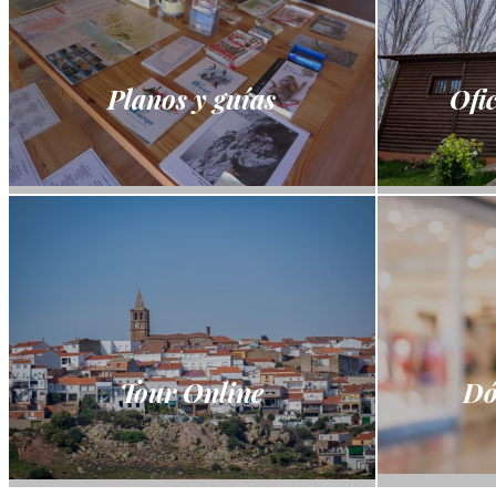
Planos y guías
Ofi
Tour Online
Dó