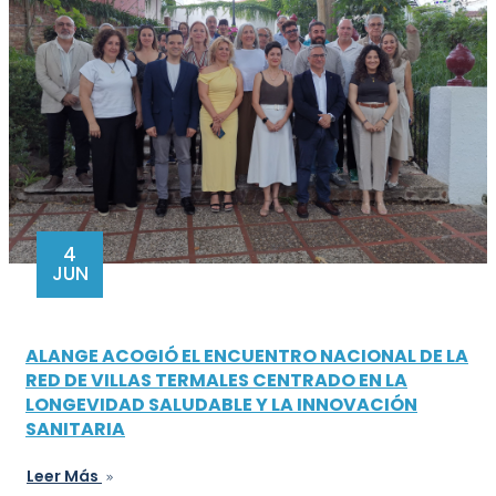
4
JUN
ALANGE ACOGIÓ EL ENCUENTRO NACIONAL DE LA
RED DE VILLAS TERMALES CENTRADO EN LA
LONGEVIDAD SALUDABLE Y LA INNOVACIÓN
SANITARIA
Leer Más