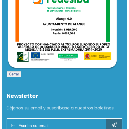
Cerrar
Newsletter
Déjenos su email y suscríbase a nuestros boletines