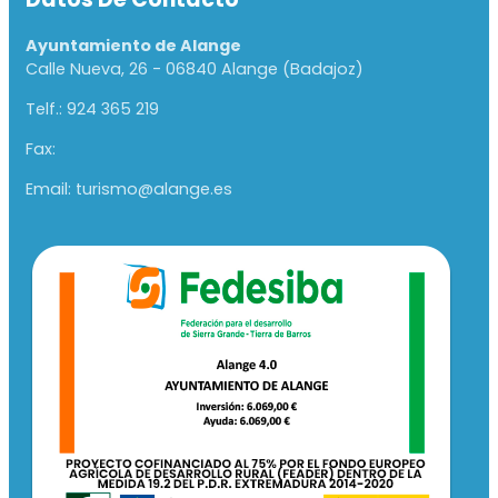
Ayuntamiento de Alange
Calle Nueva, 26 - 06840 Alange (Badajoz)
Telf.: 924 365 219
Fax:
Email: turismo@alange.es