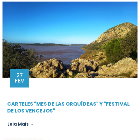
27
FEV
CARTELES "MES DE LAS ORQUÍDEAS" Y "FESTIVAL
DE LOS VENCEJOS"
Leia Mais