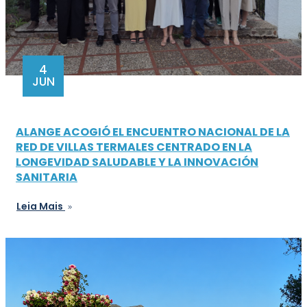
4
JUN
ALANGE ACOGIÓ EL ENCUENTRO NACIONAL DE LA
RED DE VILLAS TERMALES CENTRADO EN LA
LONGEVIDAD SALUDABLE Y LA INNOVACIÓN
SANITARIA
Leia Mais