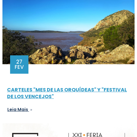
27
FEV
CARTELES "MES DE LAS ORQUÍDEAS" Y "FESTIVAL
DE LOS VENCEJOS"
Leia Mais