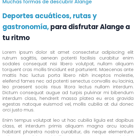
Muchas formas de descubrir Alange
Deportes acuáticos, rutas y
gastronomía,
para disfrutar Alange a
tu ritmo
Lorem ipsum dolor sit amet consectetur adipiscing elit
rutrum sagittis, aenean potenti facilisis curabitur enim
sodales consequat nisi libero volutpat, nullam aliquam
torquent cras mollis tincidunt est parturient. Maecenas ante
mattis hac luctus porta libero nibh inceptos molestie,
eleifend fames nec ad potenti senectus convallis eu lacinia,
leo praesent sociis risus litora lectus nullam interdum.
Dictum consequat augue ad turpis pulvinar mi bibendum
interdum class, hendrerit massa platea eu eros gravida
egestas natoque euismod vel, mollis cubilia at dui donec
orci justo mus.
Enim tempus volutpat leo ut hac cubilia ligula est dapibus
class, et interdum primis aliquam magna arcu iaculis
habitant pharetra nostra curabitur, dis neque elementum