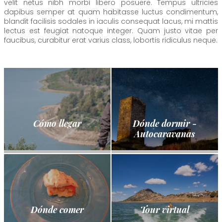
velit netus nibh morbi libero posuere. Tempus ultricies
dapibus semper at quam habitasse luctus condimentum,
blandit facilisis sodales in iaculis consequat lacus, mi mattis
lectus est feugiat natoque integer. Quam justo vitae per
faucibus, curabitur erat varius class, lobortis ridiculus neque.
Cómo llegar
Dónde dormir -
Autocaravanas
Dónde comer
Tour virtual