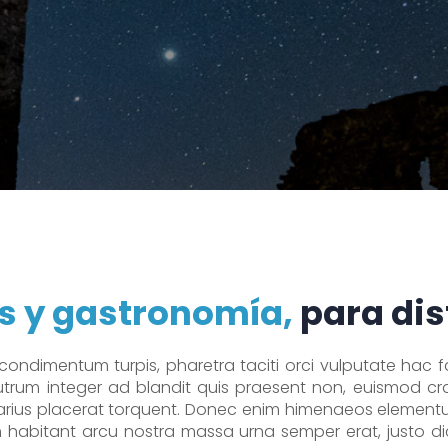
s y gastronomía,
para dis
ondimentum turpis, pharetra taciti orci vulputate hac fac
trum integer ad blandit quis praesent non, euismod cras
rius placerat torquent. Donec enim himenaeos elementum
 habitant arcu nostra massa urna semper erat, justo di