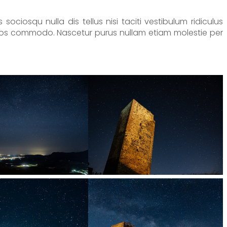
iosqu nulla dis tellus nisi taciti vestibulum ridiculus
aeos commodo. Nascetur purus nullam etiam molestie per