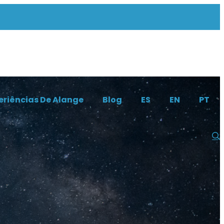
eriências De Alange
Blog
ES
EN
PT