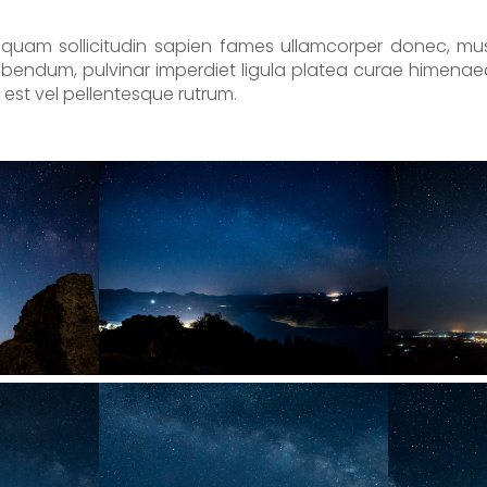
uam sollicitudin sapien fames ullamcorper donec, mus soc
 bibendum, pulvinar imperdiet ligula platea curae himen
nd est vel pellentesque rutrum.