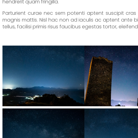
hendrerit quam fringilla.
Parturient curae nec sem potenti aptent suscipit cras q
magnis mattis. Nisl hac non ad iaculis ac aptent ante
tellus, facilisi primis risus faucibus egestas tortor, eleife