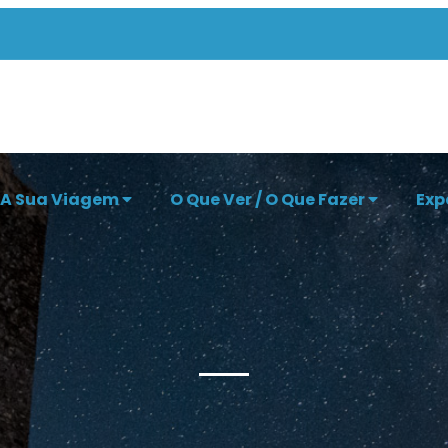
 A Sua Viagem
O Que Ver / O Que Fazer
Exp