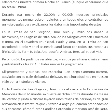
celebramos nuestra primera Noche en Blanco (aunque esperamos que
no sea la última).
Durante esa noche de 22.00h a 00.00h nuestros principales
monumentos permanecieron abiertos y en todos ellos encontrábamos
un guía o guías para explicarnos los datos más importantes de estos.
En la Ermita de San Gregorio, Trini, Nico y Emilio nos daban la
bienvenida, en La Iglesia de Ntra. Sra. de los Milagros estaban Esmeralda
e Inma, en el Lavadero Municipal, Paula y Ana, en la Ermita de San
Bartolomé Juanjo y en el Balneario Santi junto con todos sus roman@s
(Félix, Gloria, Fermín, Lola, Ana, Josefa, Andrea, Tere, Lali y José M.).
Pero no sólo los pudimos ver abiertos, y es que para hacerlo más ameno
y entretenido a las 22.15h había una visita programada.
Diligentemente y puntual nos esperaba Juan Diego Carmona Barrero,
ataviado con su traje de bañista del S.XIX para introducirnos en nuestro
viaje por la historia de Alange.
En la Ermita de San Gregorio, Trini puso el cierre a la Exposición de
Memorias de un Manantial expuesta en dicha Ermita durante los meses
de Verano y junto a Nicolás leyeron unos textos de personajes de gran
relevancia en la literatura que visitaron Alange y quedaron prendados de
sus encantos, cómo fueron Carolina Coronado y Mariano José de Larra.