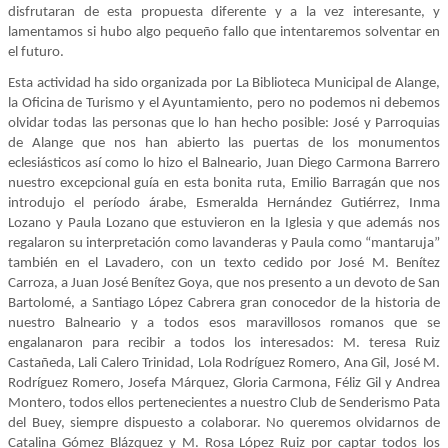
disfrutaran de esta propuesta diferente y a la vez interesante, y
lamentamos si hubo algo pequeño fallo que intentaremos solventar en
el futuro.
Esta actividad ha sido organizada por La Biblioteca Municipal de Alange,
la Oficina de Turismo y el Ayuntamiento, pero no podemos ni debemos
olvidar todas las personas que lo han hecho posible: José y Parroquias
de Alange que nos han abierto las puertas de los monumentos
eclesiásticos así como lo hizo el Balneario, Juan Diego Carmona Barrero
nuestro excepcional guía en esta bonita ruta, Emilio Barragán que nos
introdujo el período árabe, Esmeralda Hernández Gutiérrez, Inma
Lozano y Paula Lozano que estuvieron en la Iglesia y que además nos
regalaron su interpretación como lavanderas y Paula como “mantaruja”
también en el Lavadero, con un texto cedido por José M. Benítez
Carroza, a Juan José Benítez Goya, que nos presento a un devoto de San
Bartolomé, a Santiago López Cabrera gran conocedor de la historia de
nuestro Balneario y a todos esos maravillosos romanos que se
engalanaron para recibir a todos los interesados: M. teresa Ruiz
Castañeda, Lali Calero Trinidad, Lola Rodríguez Romero, Ana Gil, José M.
Rodríguez Romero, Josefa Márquez, Gloria Carmona, Féliz Gil y Andrea
Montero, todos ellos pertenecientes a nuestro Club de Senderismo Pata
del Buey, siempre dispuesto a colaborar. No queremos olvidarnos de
Catalina Gómez Blázquez y M. Rosa López Ruiz por captar todos los