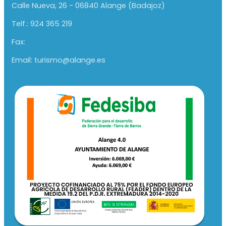
Calle Nueva, 26 - 06840 Alange (Badajoz)
Telf.: 924 365 219
Fax:
Email: turismo@alange.es