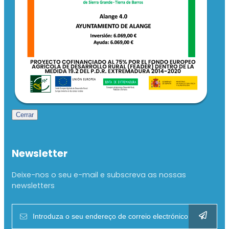
Cerrar
Newsletter
Deixe-nos o seu e-mail e subscreva as nossas
newsletters