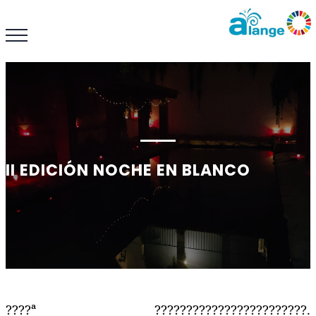
II EDICIÓN NOCHE EN BLANCO
????
ª
????????????????????????
.