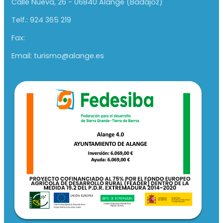
Calle Nueva, 26 - 06840 Alange (Badajoz)
Telf.: 924 365 219
Fax:
Email: turismo@alange.es