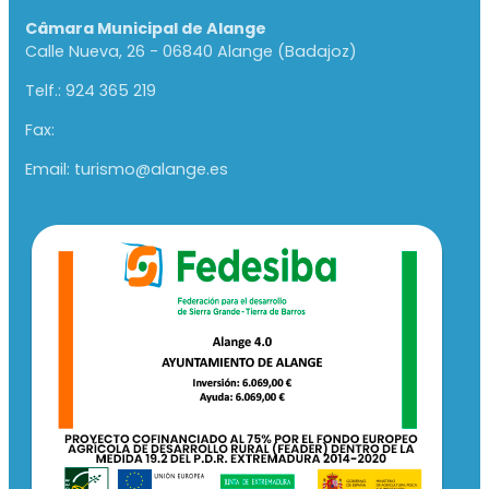
Câmara Municipal de Alange
Calle Nueva, 26 - 06840 Alange (Badajoz)
Telf.: 924 365 219
Fax:
Email: turismo@alange.es