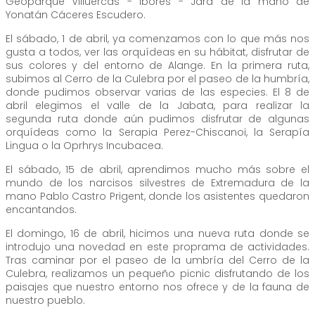
Geoparque Villuercas - Ibores - Jara de la mano de
Yonatán Cáceres Escudero.
El sábado, 1 de abril, ya comenzamos con lo que más nos
gusta a todos, ver las orquídeas en su hábitat, disfrutar de
sus colores y del entorno de Alange. En la primera ruta,
subimos al Cerro de la Culebra por el paseo de la humbría,
donde pudimos observar varias de las especies. El 8 de
abril elegimos el valle de la Jabata, para realizar la
segunda ruta donde aún pudimos disfrutar de algunas
orquídeas como la Serapia Perez-Chiscanoi, la Serapía
Lingua o la Oprhrys Incubacea.
El sábado, 15 de abril, aprendimos mucho más sobre el
mundo de los narcisos silvestres de Extremadura de la
mano Pablo Castro Prigent, donde los asistentes quedaron
encantandos.
El domingo, 16 de abril, hicimos una nueva ruta donde se
introdujo una novedad en este proprama de actividades.
Tras caminar por el paseo de la umbría del Cerro de la
Culebra, realizamos un pequeño picnic disfrutando de los
paisajes que nuestro entorno nos ofrece y de la fauna de
nuestro pueblo.