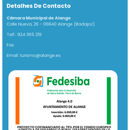
Detalhes De Contacto
Câmara Municipal de Alange
Calle Nueva, 26 - 06840 Alange (Badajoz)
Telf.: 924 365 219
Fax:
Email: turismo@alange.es