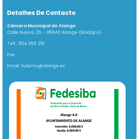
Detalhes De Contacto
Câmara Municipal de Alange
Calle Nueva, 26 - 06840 Alange (Badajoz)
Telf.: 924 365 219
Fax:
Email: turismo@alange.es