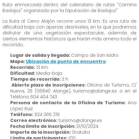
Ruta enmarcada dentro del calendario de rutas "Camina
Badajoz" organizado por la Diputación de Badajoz"
La Ruta al Cerro Alajón recorre unos 13 km. Es una ruta de
dificultad baja con apenas desniveles, en la que podremos
disfrutar de una vegetación espectacular, además de
ciertos elementos históricos que harán más ameno todo el
recorrido.
Lugar de salida y llegada:
Campo de San Isidro
Mapa:
Ubicación de punto de encuentro
Recorrido:
13 km
Dificultad:
Media-baja
Tiempo de recorrido:
3 h
Abierto plazo de inscripciones:
Oficina de Turismo, C/
Nueva, 26 (06840 Alange), turismo@alange.es o en el
Teléfono 604 404 743
Persona de contacto de la Oficina de Turismo:
Ana
López Ruiz
Teléfono:
924 365 219
Correo electrónico:
turismo@alange.es
Fecha límite de inscripción:
31/10/2024
Importe de la inscripción:
Gratuita
Límite de participantes:
100