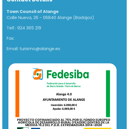
Town Council of Alange
Calle Nueva, 26 - 06840 Alange (Badajoz)
Telf.: 924 365 219
Fax:
Email: turismo@alange.es