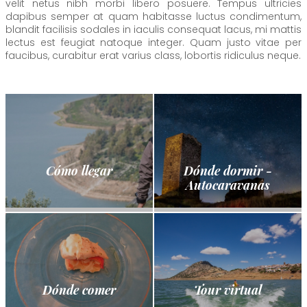
velit netus nibh morbi libero posuere. Tempus ultricies
dapibus semper at quam habitasse luctus condimentum,
blandit facilisis sodales in iaculis consequat lacus, mi mattis
lectus est feugiat natoque integer. Quam justo vitae per
faucibus, curabitur erat varius class, lobortis ridiculus neque.
Cómo llegar
Dónde dormir -
Autocaravanas
Dónde comer
Tour virtual