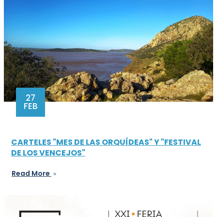
27
FEB
CARTELES "MES DE LAS ORQUÍDEAS" Y "FESTIVAL
DE LOS VENCEJOS"
Read More