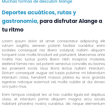
Muchas formas de descubrir Alange
Deportes acuáticos, rutas y
gastronomía,
para disfrutar Alange a
tu ritmo
Lorem ipsum dolor sit amet consectetur adipiscing elit
rutrum sagittis, aenean potenti facilisis curabitur enim
sodales consequat nisi libero volutpat, nullam aliquam
torquent cras mollis tincidunt est parturient. Maecenas ante
mattis hac luctus porta libero nibh inceptos molestie,
eleifend fames nec ad potenti senectus convallis eu lacinia,
leo praesent sociis risus litora lectus nullam interdum.
Dictum consequat augue ad turpis pulvinar mi bibendum
interdum class, hendrerit massa platea eu eros gravida
egestas natoque euismod vel, mollis cubilia at dui donec
orci justo mus.
Enim tempus volutpat leo ut hac cubilia ligula est dapibus
class, et interdum primis aliquam magna arcu iaculis
habitant pharetra nostra curabitur, dis neque elementum