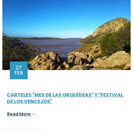
27
FEB
CARTELES "MES DE LAS ORQUÍDEAS" Y "FESTIVAL
DE LOS VENCEJOS"
Read More