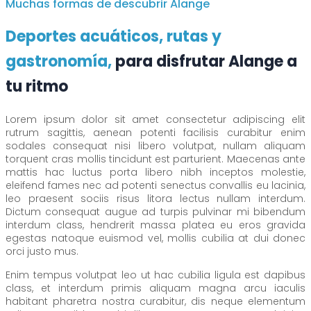
Muchas formas de descubrir Alange
Deportes acuáticos, rutas y
gastronomía,
para disfrutar Alange a
tu ritmo
Lorem ipsum dolor sit amet consectetur adipiscing elit
rutrum sagittis, aenean potenti facilisis curabitur enim
sodales consequat nisi libero volutpat, nullam aliquam
torquent cras mollis tincidunt est parturient. Maecenas ante
mattis hac luctus porta libero nibh inceptos molestie,
eleifend fames nec ad potenti senectus convallis eu lacinia,
leo praesent sociis risus litora lectus nullam interdum.
Dictum consequat augue ad turpis pulvinar mi bibendum
interdum class, hendrerit massa platea eu eros gravida
egestas natoque euismod vel, mollis cubilia at dui donec
orci justo mus.
Enim tempus volutpat leo ut hac cubilia ligula est dapibus
class, et interdum primis aliquam magna arcu iaculis
habitant pharetra nostra curabitur, dis neque elementum