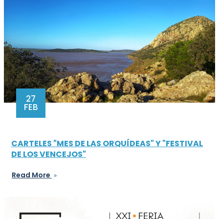
27
FEB
CARTELES "MES DE LAS ORQUÍDEAS" Y "FESTIVAL
DE LOS VENCEJOS"
Read More