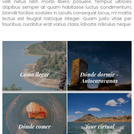
velit netus nibh morbi libero posuere. Tempus ultricies
dapibus semper at quam habitasse luctus condimentum,
blandit facilisis sodales in iaculis consequat lacus, mi mattis
lectus est feugiat natoque integer. Quam justo vitae per
faucibus, curabitur erat varius class, lobortis ridiculus neque.
Cómo llegar
Dónde dormir -
Autocaravanas
Dónde comer
Tour virtual