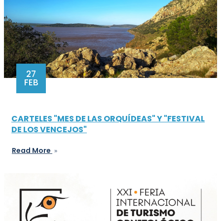
27
FEB
CARTELES "MES DE LAS ORQUÍDEAS" Y "FESTIVAL
DE LOS VENCEJOS"
Read More