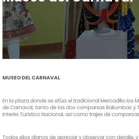
Alange es una ventana al cielo
Oficina de turismo
Visita desde Alange
Alange es patrimonio de la humanidad
Where to buy
Tour Virtual
Alange es destino familiar
Teléfono de interés
Paseo del Bañista
Alange es deporte
Charming corners
MUSEO DEL CARNAVAL
En la plaza donde se sitúa el tradicional Mercadillo los
de Carnaval, tanto de las dos comparsas Bakumbas y Tu
Interés Turístico Nacional, así como trajes de compars
Todos ellos dignos de apreciar y observar con detalle,