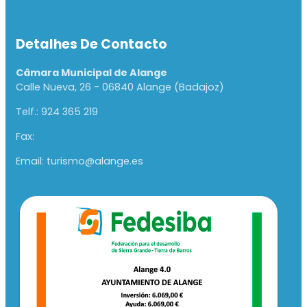
Detalhes De Contacto
Câmara Municipal de Alange
Calle Nueva, 26 - 06840 Alange (Badajoz)
Telf.: 924 365 219
Fax:
Email: turismo@alange.es