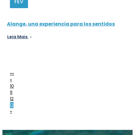
FEV
Alange, una experiencia para los sentidos
Leia Mais
««
«
10
11
12
13
»