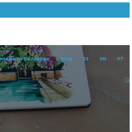
eriências De Alange
Blog
ES
EN
PT