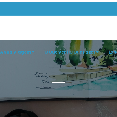
 A Sua Viagem
O Que Ver / O Que Fazer
Exp