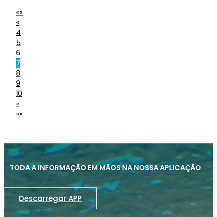
««
«
4
5
6
7
8
9
10
»
»»
TODA A INFORMAÇÃO EM MÃOS NA NOSSA APLICAÇÃO
Descarregar APP