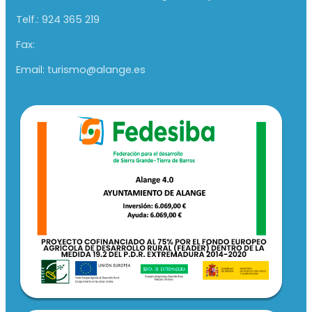
Telf.: 924 365 219
Fax:
Email: turismo@alange.es