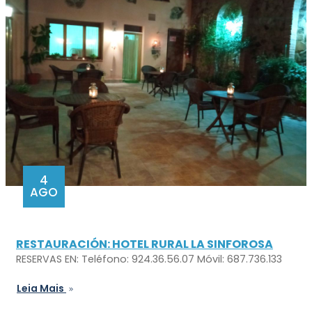
4
AGO
RESTAURACIÓN: HOTEL RURAL LA SINFOROSA
RESERVAS EN: Teléfono: 924.36.56.07 Móvil: 687.736.133
Leia Mais