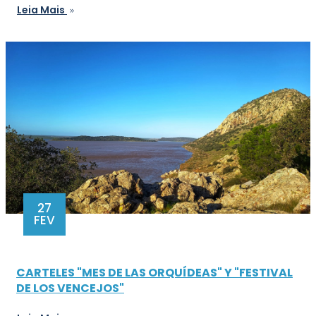
Leia Mais
27
FEV
CARTELES "MES DE LAS ORQUÍDEAS" Y "FESTIVAL
DE LOS VENCEJOS"