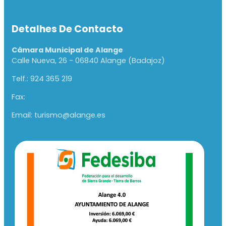
Detalhes De Contacto
Câmara Municipal de Alange
Calle Nueva, 26 - 06840 Alange (Badajoz)
Telf.: 924 365 219
Fax:
Email: turismo@alange.es