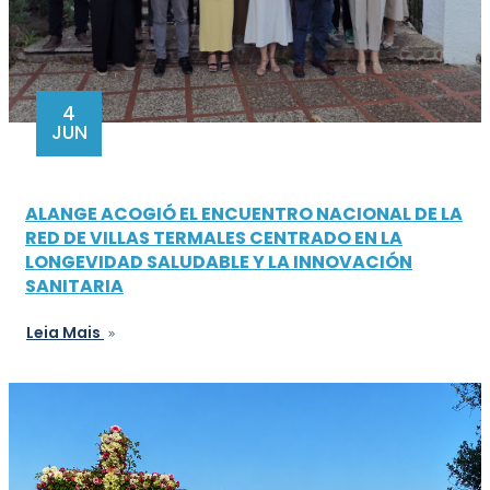
4
JUN
ALANGE ACOGIÓ EL ENCUENTRO NACIONAL DE LA
RED DE VILLAS TERMALES CENTRADO EN LA
LONGEVIDAD SALUDABLE Y LA INNOVACIÓN
SANITARIA
Leia Mais