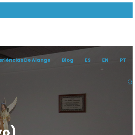
eriências De Alange
Blog
ES
EN
PT
yo)