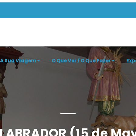
 A Sua Viagem
O Que Ver / O Que Fazer
Exp
 LABRADOR (15 de Ma