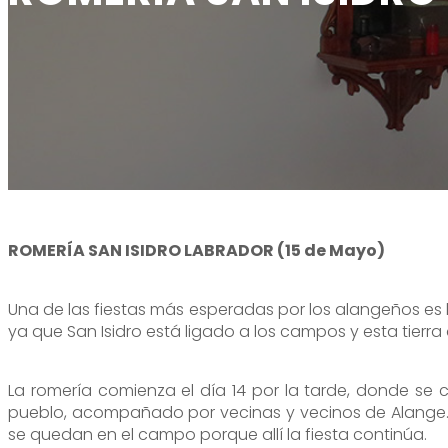
Alange es una ventana al cielo
Oficina de turismo
Visita desde Alange
Alange es patrimonio de la humanidad
Onde comprar
Tour Virtual
Alange es destino familiar
Teléfono de interés
Paseo del Bañista
Alange es deporte
Cantos encantadores
ROMERÍA SAN ISIDRO LABRADOR (15 de Mayo)
Una de las fiestas más esperadas por los alangeños es l
ya que San Isidro está ligado a los campos y esta tierr
La romería comienza el día 14 por la tarde, donde se ce
pueblo, acompañado por vecinas y vecinos de Alange. U
se quedan en el campo porque allí la fiesta continúa.