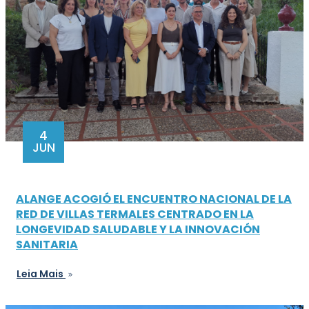
4
JUN
ALANGE ACOGIÓ EL ENCUENTRO NACIONAL DE LA
RED DE VILLAS TERMALES CENTRADO EN LA
LONGEVIDAD SALUDABLE Y LA INNOVACIÓN
SANITARIA
Leia Mais