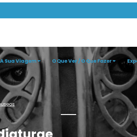
 A Sua Viagem
O Que Ver / O Que Fazer
Exp
museos
diaturae