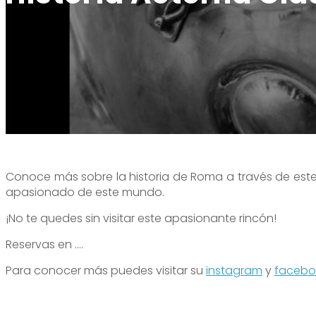
Alange es una ventana al cielo
Oficina de turismo
Visita desde Alange
Alange es patrimonio de la humanidad
Onde comprar
Tour Virtual
Alange es destino familiar
Teléfono de interés
Paseo del Bañista
Alange es deporte
Cantos encantadores
Conoce más sobre la historia de Roma a través de este i
apasionado de este mundo.
¡No te quedes sin visitar este apasionante rincón!
Reservas en ....
Para conocer más puedes visitar su
instagram
y
faceb