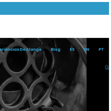
eriências De Alange
Blog
ES
EN
PT