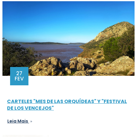
27
FEV
CARTELES "MES DE LAS ORQUÍDEAS" Y "FESTIVAL
DE LOS VENCEJOS"
Leia Mais