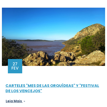
27
FEV
CARTELES "MES DE LAS ORQUÍDEAS" Y "FESTIVAL
DE LOS VENCEJOS"
Leia Mais