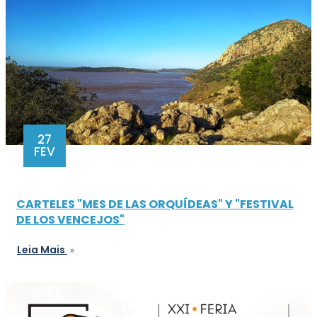
27
FEV
CARTELES "MES DE LAS ORQUÍDEAS" Y "FESTIVAL
DE LOS VENCEJOS"
Leia Mais