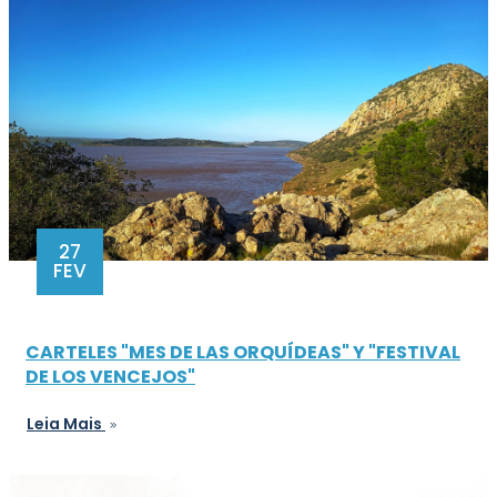
27
FEV
CARTELES "MES DE LAS ORQUÍDEAS" Y "FESTIVAL
DE LOS VENCEJOS"
Leia Mais