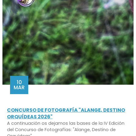
10
MAR
CONCURSO DE FOTOGRAFÍA "ALANGE, DESTINO
ORQUÍDEAS 2026"
A continuación os dejamos las bases de la IV Edición
del Concurso de Fotografías: "Alange, Destino de
Orquídeas"