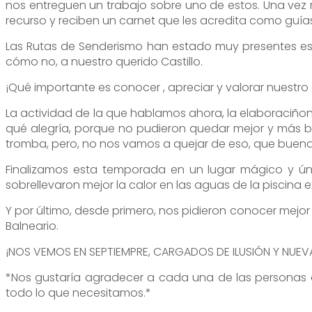
nos entreguen un trabajo sobre uno de estos. Una vez r
recurso y reciben un carnet que les acredita como guía
Las Rutas de Senderismo han estado muy presentes este
cómo no, a nuestro querido Castillo.
¡Qué importante es conocer , apreciar y valorar nuestro
La actividad de la que hablamos ahora, la elaboraciñon 
qué alegría, porque no pudieron quedar mejor y más b
tromba, pero, no nos vamos a quejar de eso, que buena
Finalizamos esta temporada en un lugar mágico y únic
sobrellevaron mejor la calor en las aguas de la piscina ex
Y por último, desde primero, nos pidieron conocer mejor 
Balneario.
¡NOS VEMOS EN SEPTIEMPRE, CARGADOS DE ILUSIÓN Y NUEVA
*Nos gustaría agradecer a cada una de las personas q
todo lo que necesitamos.*