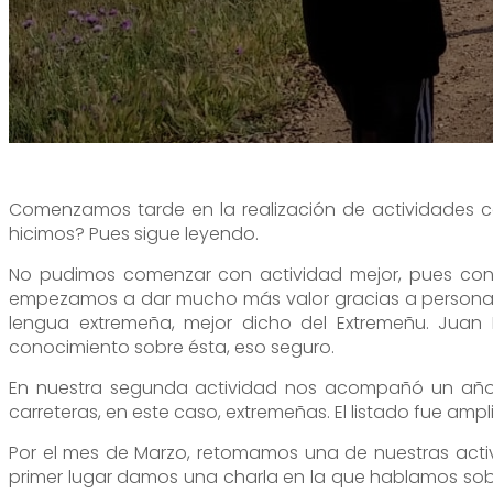
Alange es una ventana al cielo
Oficina de turismo
Visita desde Alange
Alange es patrimonio de la humanidad
Dónde comprar
Tour Virtual
Alange es destino familiar
Teléfono de interés
Paseo del Bañista
Alange es deporte
Rincones con encanto
Comenzamos tarde en la realización de actividades co
hicimos? Pues sigue leyendo.
No pudimos comenzar con actividad mejor, pues cono
empezamos a dar mucho más valor gracias a personas
lengua extremeña, mejor dicho del Extremeñu. Juan
conocimiento sobre ésta, eso seguro.
En nuestra segunda actividad nos acompañó un año m
carreteras, en este caso, extremeñas. El listado fue am
Por el mes de Marzo, retomamos una de nuestras activi
primer lugar damos una charla en la que hablamos sob