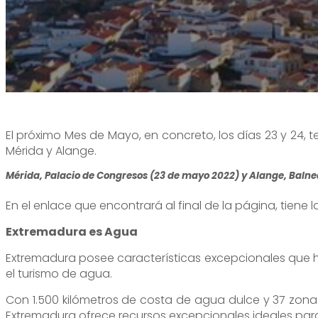
Alange es una ventana al cielo
Oficina de turismo
Visita desde Alange
Alange es patrimonio de la humanidad
Dónde comprar
Tour Virtual
Alange es destino familiar
Teléfono de interés
Paseo del Bañista
Alange es deporte
Rincones con encanto
El próximo Mes de Mayo, en concreto, los días 23 y 24, 
Mérida y Alange.
Mérida, Palacio de Congresos (23 de mayo 2022) y Alange, Balne
En el enlace que encontrará al final de la página, tiene
Extremadura es Agua
Extremadura posee características excepcionales que h
el turismo de agua.
Con 1.500 kilómetros de costa de agua dulce y 37 zonas
Extremadura ofrece recursos excepcionales ideales para