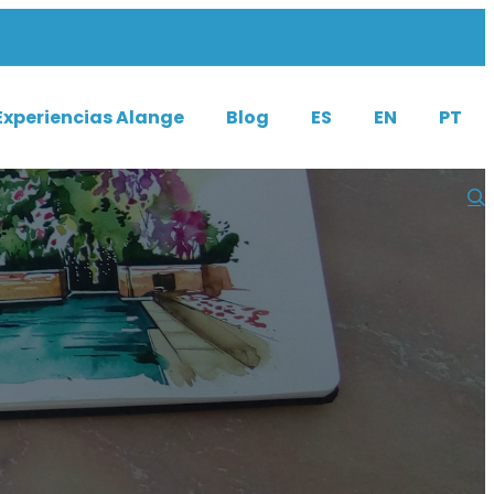
Experiencias Alange
Blog
ES
EN
PT