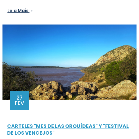
Leia Mais
27
FEV
CARTELES "MES DE LAS ORQUÍDEAS" Y "FESTIVAL
DE LOS VENCEJOS"