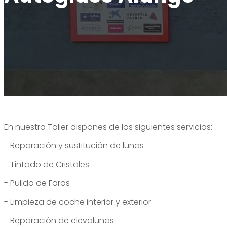
Alange es una ventana al cielo
Oficina de turismo
Visita desde Alange
Alange es patrimonio de la humanidad
Dónde comprar
Tour Virtual
Alange es destino familiar
Teléfono de interés
Paseo del Bañista
Alange es deporte
Rincones con encanto
En nuestro Taller dispones de los siguientes servicios:
- Reparación y sustitución de lunas
- Tintado de Cristales
- Pulido de Faros
- Limpieza de coche interior y exterior
- Reparación de elevalunas