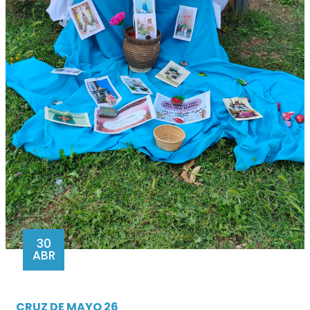
30
ABR
CRUZ DE MAYO 26