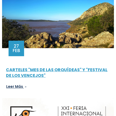
27
FEB
CARTELES "MES DE LAS ORQUÍDEAS" Y "FESTIVAL
DE LOS VENCEJOS"
Leer Más