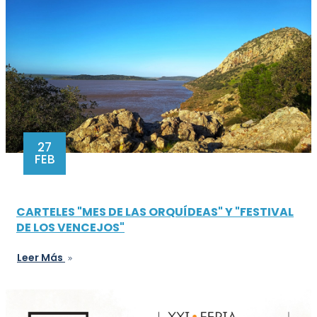
27
FEB
CARTELES "MES DE LAS ORQUÍDEAS" Y "FESTIVAL
DE LOS VENCEJOS"
Leer Más