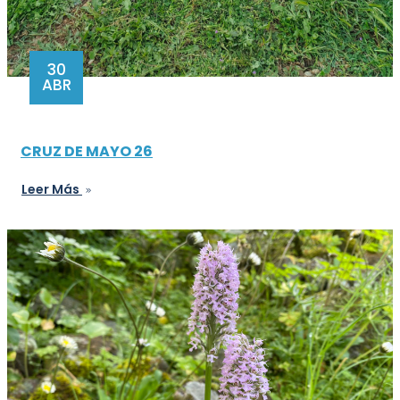
30
ABR
CRUZ DE MAYO 26
Leer Más