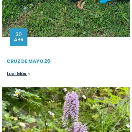
30
ABR
CRUZ DE MAYO 26
Leer Más