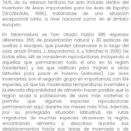
74,1% de su extenso territorio ha sido incluido dentro del
inventario de Áreas Importantes para las Aves de España
(SEO/BirdLife, 1995), tratándose de una situación
excepcional tanto a nivel nacional como en el ámbito
europeo.
En Extremadura se han citado hasta 385 especies
diferentes: 355 de presentación natural y 30 exóticas de
sueltas o escapes, que pueden observarse a lo largo del
ciclo anual (Prieta, J., Mayordomo, S., y Sánchez H. 2019). De
todas ellas, 146 se consideran reproductoras, incluyendo a
aquellas que permanecen todo el año en la región
(residentes) y las que nidifican pero migran a otras
latitudes para pasar el invierno (estivales). Las aves
invernantes son el segundo grupo en importancia, con 104
especies, ya que las moderadas temperaturas invernales y
la elevada disponibilidad de alimento hacen posible que la
región acoja a poblaciones de aves más norteñas o
permite que algunas especies reproductoras
permanezcan aquí durante los meses más fríos. Además,
por su privilegiada situación latitudinal, las rutas
migratorias de muchas especies atraviesan la región,
encontrando alimento y descanso durante sus
desplazamientos hacia sus áreas de invernada o de