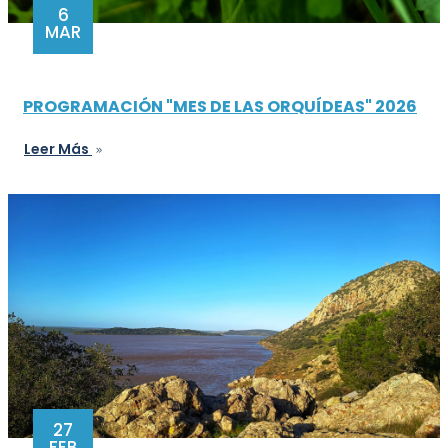
6
MAR
PROGRAMACIÓN "MES DE LAS ORQUÍDEAS" 2026
Leer Más
27
FEB