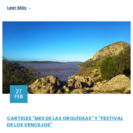
Leer Más
27
FEB
CARTELES "MES DE LAS ORQUÍDEAS" Y "FESTIVAL
DE LOS VENCEJOS"