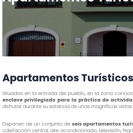
Alange es una ventana al cielo
Oficina de turismo
Visita desde Alange
Alange es patrimonio de la humanidad
Dónde comprar
Tour Virtual
Alange es destino familiar
Teléfono de interés
Paseo del Bañista
Alange es deporte
Rincones con encanto
Apartamentos Turísticos 
Situados en la entrada del pueblo, en la zona conoc
enclave privilegiado para la práctica de activid
disfrutar durante su estancia de unas magníficas vistas
Disponen de un conjunto de
seis apartamentos turíst
calefacción central, aire acondicionado, televisión, fr